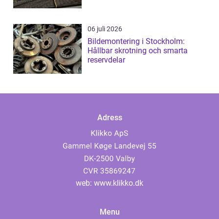
06 juli 2026
Bildemontering i Stockholm:
Hållbar skrotning och smarta
reservdelar
Adress
web:
www.klikko.dk
Menu