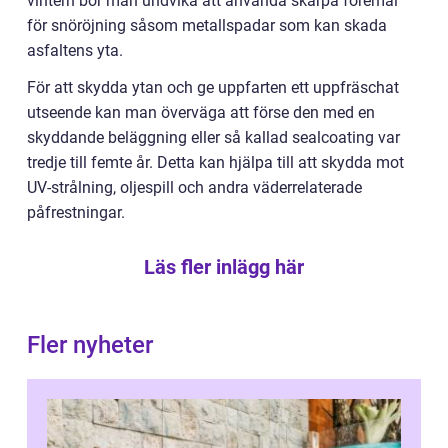
vintern bör man undvika att använda skarpa föremål
för snöröjning såsom metallspadar som kan skada
asfaltens yta.
För att skydda ytan och ge uppfarten ett uppfräschat
utseende kan man överväga att förse den med en
skyddande beläggning eller så kallad sealcoating var
tredje till femte år. Detta kan hjälpa till att skydda mot
UV-strålning, oljespill och andra väderrelaterade
påfrestningar.
Läs fler inlägg här
Fler nyheter