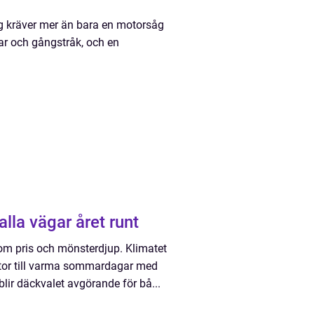
g kräver mer än bara en motorsåg
gar och gångstråk, och en
repp på alla vägar året runt
 om pris och mönsterdjup. Klimatet
gator till varma sommardagar med
blir däckvalet avgörande för bå...