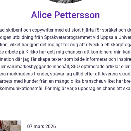
Alice Pettersson
ad skribent och copywriter med ett stort hjärta för språket och 
digen utbildning från Språkvetarprogrammet vid Uppsala Univers
, vilket har gjort det möjligt för mig att utveckla ett skarpt öga 
 arbete på Klikko har gett mig chansen att kombinera min kärl
tion där jag får skapa texter som både informerar och inspirera
 gäller varumärkesbyggande innehåll, SEO-optimerade artiklar el
ra marknadens trender, strävar jag alltid efter att leverera skrä
tt arbeta med kunder från en mängd olika branscher, vilket har br
ch kommunikationsmål. För mig är varje uppdrag en chans att ska
07 mars 2026