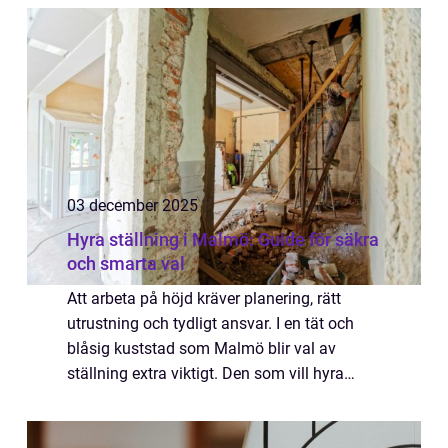
03 december 2025
Hyra ställning i Malmö: Guide för säkra
och smarta val
Att arbeta på höjd kräver planering, rätt
utrustning och tydligt ansvar. I en tät och
blåsig kuststad som Malmö blir val av
ställning extra viktigt. Den som vill hyra
ställning i Malmö behöver ...