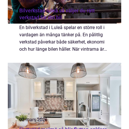
05 mars 2026
Bilverkstad luleå så väljer du rätt
verkstad för din bil
En bilverkstad i Luleå spelar en större roll i
vardagen än många tänker på. En pålitlig
verkstad påverkar både säkerhet, ekonomi
och hur länge bilen håller. När vintrarna är
långa, vägarna skiftar mellan snömodd och
grus och många är beroende av bile...
02 mars 2026