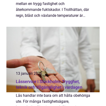
mellan en trygg fastighet och
återkommande fuktskador. I Trollhättan, där
regn, blåst och växlande temperaturer är
vardag, ställs höga krav på både material
och hantverk. Ett modernt papptak är långt
ifrån den...
13 januari 2026
Låsservice i Stockholm: Trygghet,
teknik och tillgänglighet i vardagen
Lås handlar inte bara om att hålla obehöriga
ute. För många fastighetsägare,