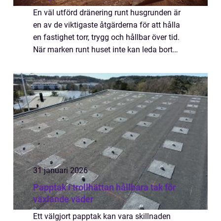
En väl utförd dränering runt husgrunden är
en av de viktigaste åtgärderna för att hålla
en fastighet torr, trygg och hållbar över tid.
När marken runt huset inte kan leda bort
vatten på rätt sätt ökar risken för fukt, mögel
och i värsta fall konstruk...
31 januari 2026
Papptak i trollhättan hållbara tak för
växlande väder
Ett välgjort papptak kan vara skillnaden