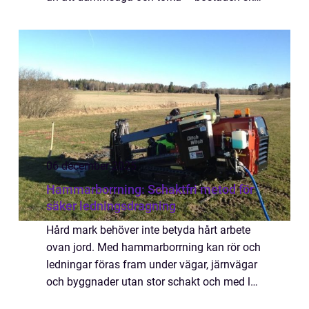
lämnas i ett skick där nästa per...
06 december 2025
Hammarborrning: Schaktfri metod för
säker ledningsdragning
Hård mark behöver inte betyda hårt arbete
ovan jord. Med hammarborrning kan rör och
ledningar föras fram under vägar, järnvägar
och byggnader utan stor schakt och med låg
påverkan på trafik ...