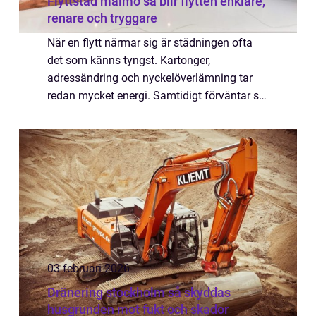
Flyttstäd malmö så blir flytten enklare,
renare och tryggare
När en flytt närmar sig är städningen ofta
det som känns tyngst. Kartonger,
adressändring och nyckelöverlämning tar
redan mycket energi. Samtidigt förväntar sig
både hyresvärdar och köpare en bostad som
är noggrant städad, in i minsta skrymsle. Allt
...
03 februari 2026
Dränering stockholm så skyddas
husgrunden mot fukt och skador