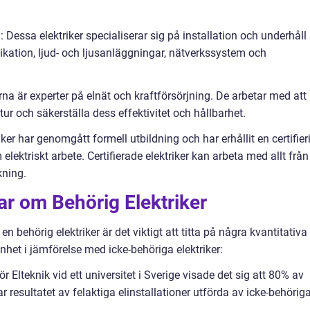
 Dessa elektriker specialiserar sig på installation och underhåll
tion, ljud- och ljusanläggningar, nätverkssystem och
erna är experter på elnät och kraftförsörjning. De arbetar med att
ur och säkerställa dess effektivitet och hållbarhet.
riker har genomgått formell utbildning och har erhållit en certifier
ektriskt arbete. Certifierade elektriker kan arbeta med allt från
kning.
ar om Behörig Elektriker
 en behörig elektriker är det viktigt att titta på några kvantitativa
het i jämförelse med icke-behöriga elektriker:
för Elteknik vid ett universitet i Sverige visade det sig att 80% av
 resultatet av felaktiga elinstallationer utförda av icke-behörig