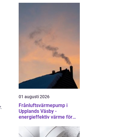
01 augusti 2026
Frånluftsvärmepump i
.
Upplands Väsby -
energieffektiv värme för
villor och radhus