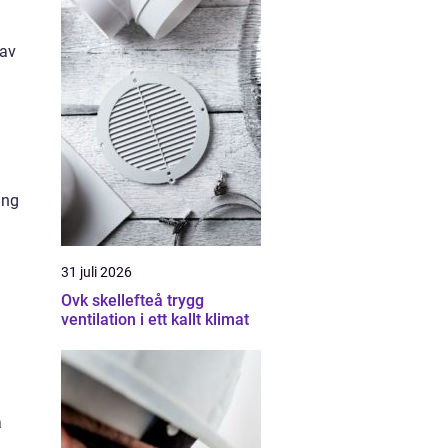
 av
ing
31 juli 2026
Ovk skellefteå trygg
ventilation i ett kallt klimat
a