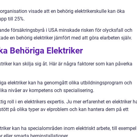
erorganisation visade att en behörig elektrikerskulle kan öka
pp till 25%.
dande försäkringsbyrå i USA minskade risken för olycksfall och
e en behörig elektriker jämfört med att göra elarbeten själv.
ka Behöriga Elektriker
ktriker kan skilja sig åt. Här är några faktorer som kan påverka
öriga elektriker kan ha genomgått olika utbildningsprogram och
lika nivåer av kompetens och specialisering.
ig roll i en elektrikers expertis. Ju mer erfarenhet en elektriker ha
 stött på olika typer av elproblem och kan hantera dem på ett
triker kan ha specialområden inom elektriskt arbete, till exempel
 eller smarta heminstallationer.