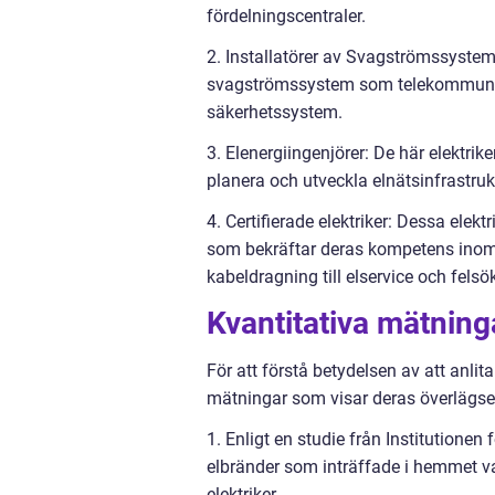
fördelningscentraler.
2. Installatörer av Svagströmssystem:
svagströmssystem som telekommunika
säkerhetssystem.
3. Elenergiingenjörer: De här elektrik
planera och utveckla elnätsinfrastrukt
4. Certifierade elektriker: Dessa elekt
som bekräftar deras kompetens inom el
kabeldragning till elservice och felsö
Kvantitativa mätning
För att förstå betydelsen av att anlita
mätningar som visar deras överlägsen
1. Enligt en studie från Institutionen 
elbränder som inträffade i hemmet var
elektriker.