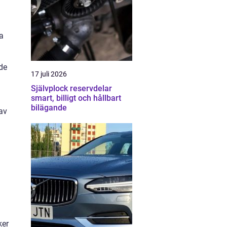
ga
 de
17 juli 2026
Självplock reservdelar
smart, billigt och hållbart
bilägande
 av
ker