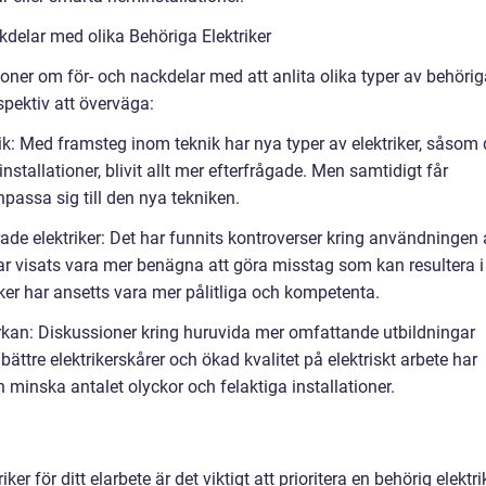
delar med olika Behöriga Elektriker
sioner om för- och nackdelar med att anlita olika typer av behöri
rspektiv att överväga:
knik: Med framsteg inom teknik har nya typer av elektriker, såsom
stallationer, blivit allt mer efterfrågade. Men samtidigt får
anpassa sig till den nya tekniken.
ierade elektriker: Det har funnits kontroverser kring användningen
 har visats vara mer benägna att göra misstag som kan resultera i
triker har ansetts vara mer pålitliga och kompetenta.
verkan: Diskussioner kring huruvida mer omfattande utbildningar
 bättre elektrikerskårer och ökad kvalitet på elektriskt arbete har
 minska antalet olyckor och felaktiga installationer.
iker för ditt elarbete är det viktigt att prioritera en behörig elektri