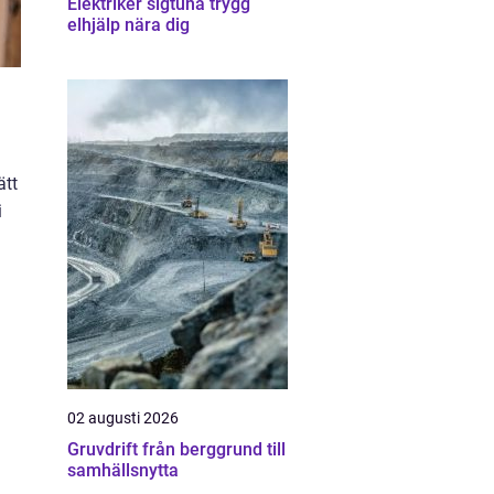
Elektriker sigtuna trygg
elhjälp nära dig
ätt
i
02 augusti 2026
Gruvdrift från berggrund till
samhällsnytta