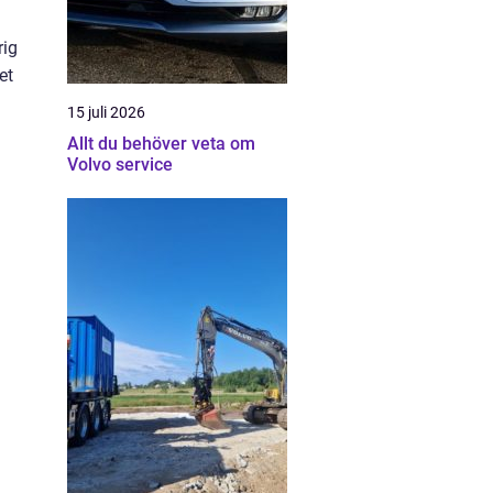
rig
et
15 juli 2026
Allt du behöver veta om
Volvo service