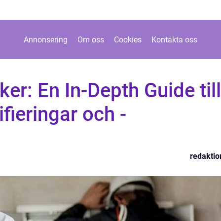
Annonsering
Om oss
Cookies
Kontakta oss
ker: En In-Depth Guide till
ifieringar och -
redaktio