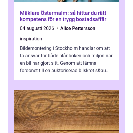
Mäklare Östermalm: så hittar du rätt
kompetens för en trygg bostadsaffär
04 augusti 2026
Alice Pettersson
inspiration
Bildemontering i Stockholm handlar om att
ta ansvar för både plånboken och miljön när
en bil har gjort sitt. Genom att lämna
fordonet till en auktoriserad bilskrot s&au...