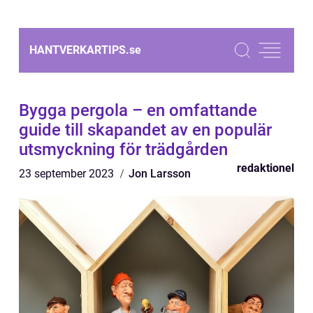
HANTVERKARTIPS.
se
Bygga pergola – en omfattande
guide till skapandet av en populär
utsmyckning för trädgården
redaktionel
23 september 2023
Jon Larsson