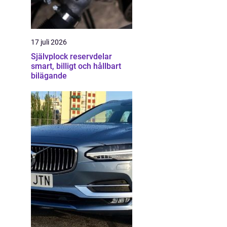
17 juli 2026
Självplock reservdelar
smart, billigt och hållbart
bilägande