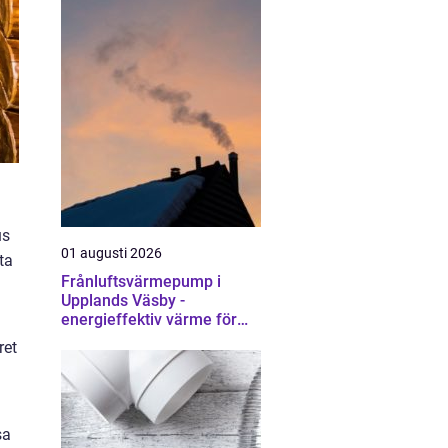
us
01 augusti 2026
ta
Frånluftsvärmepump i
Upplands Väsby -
energieffektiv värme för
villor och radhus
ret
sa