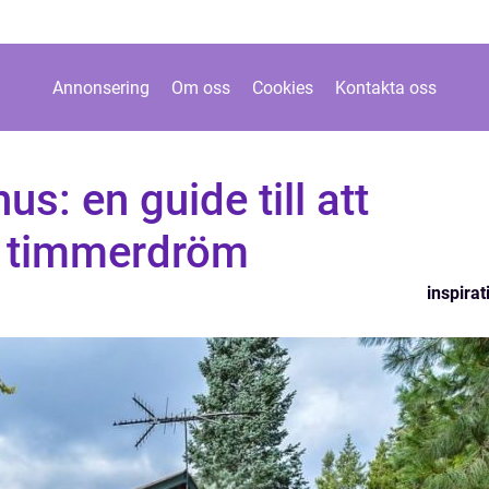
Annonsering
Om oss
Cookies
Kontakta oss
s: en guide till att
in timmerdröm
inspirat