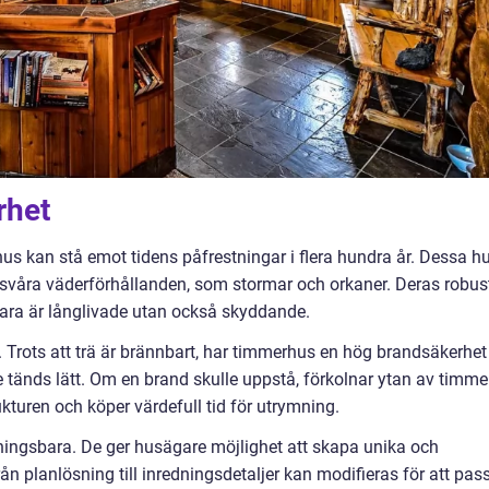
rhet
us kan stå emot tidens påfrestningar i flera hundra år. Dessa h
 svåra väderförhållanden, som stormar och orkaner. Deras robus
 bara är långlivade utan också skyddande.
. Trots att trä är brännbart, har timmerhus en hög brandsäkerhet
 tänds lätt. Om en brand skulle uppstå, förkolnar ytan av timme
kturen och köper värdefull tid för utrymning.
ngsbara. De ger husägare möjlighet att skapa unika och
rån planlösning till inredningsdetaljer kan modifieras för att pas