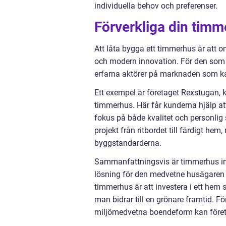
individuella behov och preferenser.
Förverkliga din tim
Att låta bygga ett timmerhus är att o
och modern innovation. För den som g
erfarna aktörer på marknaden som kan 
Ett exempel är företaget Rexstugan, 
timmerhus. Här får kunderna hjälp att
fokus på både kvalitet och personlig
projekt från ritbordet till färdigt h
byggstandarderna.
Sammanfattningsvis är timmerhus int
lösning för den medvetne husägaren 
timmerhus är att investera i ett he
man bidrar till en grönare framtid. F
miljömedvetna boendeform kan föret