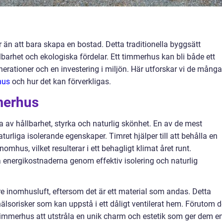
n att bara skapa en bostad. Detta traditionella byggsätt
barhet och ekologiska fördelar. Ett timmerhus kan bli både ett
enerationer och en investering i miljön. Här utforskar vi de många
hus
och hur det kan förverkligas.
merhus
 av hållbarhet, styrka och naturlig skönhet. En av de mest
urliga isolerande egenskaper. Timret hjälper till att behålla en
mhus, vilket resulterar i ett behagligt klimat året runt.
 energikostnaderna genom effektiv isolering och naturlig
re inomhusluft, eftersom det är ett material som andas. Detta
älsorisker som kan uppstå i ett dåligt ventilerat hem. Förutom d
timmerhus att utstråla en unik charm och estetik som ger dem e