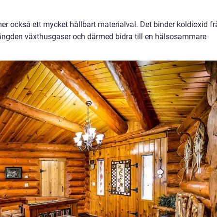
mer också ett mycket hållbart materialval. Det binder koldioxid f
ka mängden växthusgaser och därmed bidra till en hälsosammare