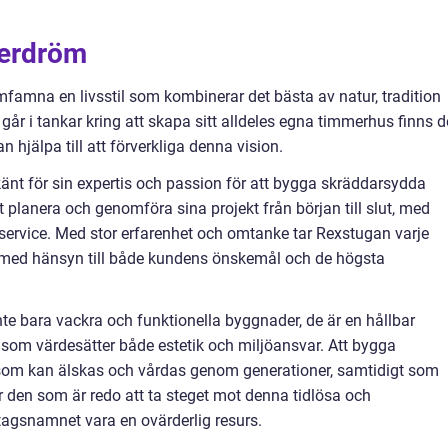
merdröm
mfamna en livsstil som kombinerar det bästa av natur, tradition
år i tankar kring att skapa sitt alldeles egna timmerhus finns d
hjälpa till att förverkliga denna vision.
känt för sin expertis och passion för att bygga skräddarsydda
 planera och genomföra sina projekt från början till slut, med
 service. Med stor erfarenhet och omtanke tar Rexstugan varje
em, med hänsyn till både kundens önskemål och de högsta
e bara vackra och funktionella byggnader, de är en hållbar
som värdesätter både estetik och miljöansvar. Att bygga
m som kan älskas och vårdas genom generationer, samtidigt som
ör den som är redo att ta steget mot denna tidlösa och
agsnamnet vara en ovärderlig resurs.