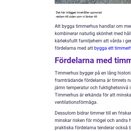
Att bygga timmerhus handlar om mer ä
kombinerar naturlig skönhet med håll
kärleksfullt familjehem att vårda i g
fördelarna med att
bygga ett timmer
Fördelarna med tim
Timmerhus bygger på en lång historia
framträdande fördelarna är timrets nat
jämn temperatur och fuktighetsnivå ino
Timmerhus är erkända för att minska
ventilationsförmåga.
Dessutom bidrar timmer till en friska
minskar risken för mögel och andra h
praktiska fördelarna tenderar också 