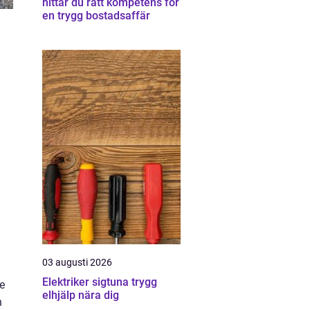
hittar du rätt kompetens för
en trygg bostadsaffär
03 augusti 2026
Elektriker sigtuna trygg
e
elhjälp nära dig
n