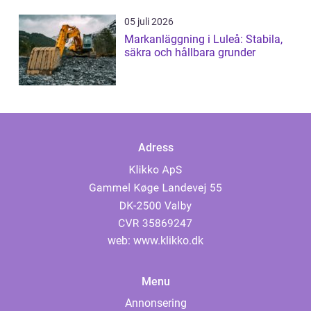
05 juli 2026
Markanläggning i Luleå: Stabila,
säkra och hållbara grunder
Adress
web:
www.klikko.dk
Menu
Annonsering