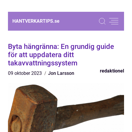
HANTVERKARTIPS.
se
Byta hängränna: En grundig guide
för att uppdatera ditt
takavvattningssystem
redaktionel
09 oktober 2023
Jon Larsson