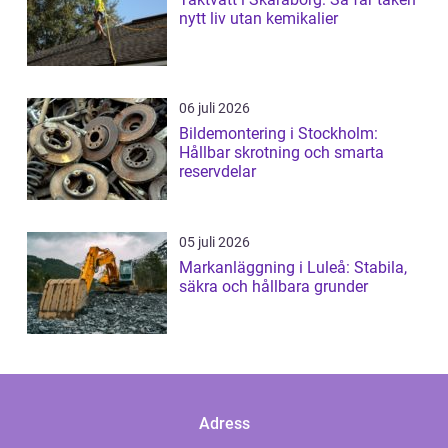
nytt liv utan kemikalier
06 juli 2026
Bildemontering i Stockholm:
Hållbar skrotning och smarta
reservdelar
05 juli 2026
Markanläggning i Luleå: Stabila,
säkra och hållbara grunder
Adress