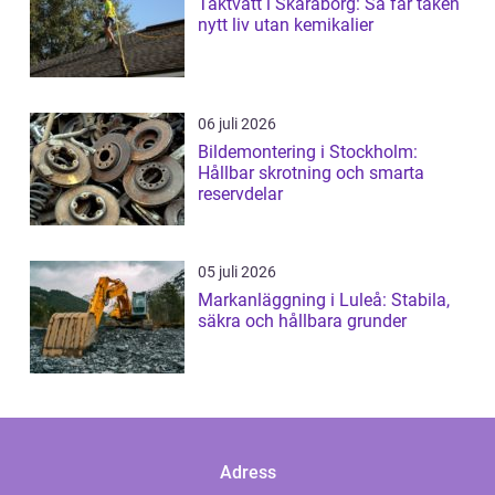
Taktvätt i Skaraborg: Så får taken
nytt liv utan kemikalier
06 juli 2026
Bildemontering i Stockholm:
Hållbar skrotning och smarta
reservdelar
05 juli 2026
Markanläggning i Luleå: Stabila,
säkra och hållbara grunder
Adress