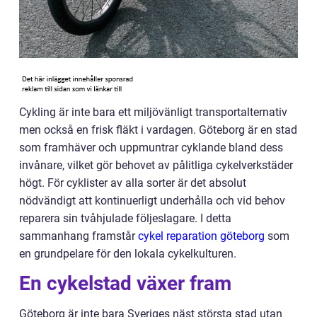
Cykling är inte bara ett miljövänligt transportalternativ
men också en frisk fläkt i vardagen. Göteborg är en stad
som framhäver och uppmuntrar cyklande bland dess
invånare, vilket gör behovet av pålitliga cykelverkstäder
högt. För cyklister av alla sorter är det absolut
nödvändigt att kontinuerligt underhålla och vid behov
reparera sin tvåhjulade följeslagare. I detta
sammanhang framstår
cykel reparation göteborg
som
en grundpelare för den lokala cykelkulturen.
En cykelstad växer fram
Göteborg är inte bara Sveriges näst största stad utan