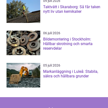
09 juli 2026
Taktvätt i Skaraborg: Så får taken
nytt liv utan kemikalier
06 juli 2026
Bildemontering i Stockholm:
Hållbar skrotning och smarta
reservdelar
05 juli 2026
Markanläggning i Luleå: Stabila,
säkra och hållbara grunder