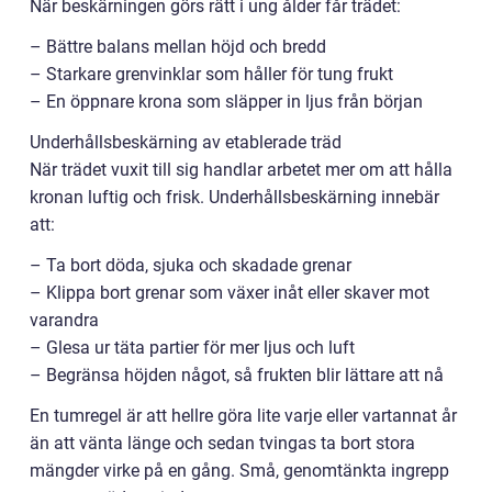
När beskärningen görs rätt i ung ålder får trädet:
– Bättre balans mellan höjd och bredd
– Starkare grenvinklar som håller för tung frukt
– En öppnare krona som släpper in ljus från början
Underhållsbeskärning av etablerade träd
När trädet vuxit till sig handlar arbetet mer om att hålla
kronan luftig och frisk. Underhållsbeskärning innebär
att:
– Ta bort döda, sjuka och skadade grenar
– Klippa bort grenar som växer inåt eller skaver mot
varandra
– Glesa ur täta partier för mer ljus och luft
– Begränsa höjden något, så frukten blir lättare att nå
En tumregel är att hellre göra lite varje eller vartannat år
än att vänta länge och sedan tvingas ta bort stora
mängder virke på en gång. Små, genomtänkta ingrepp