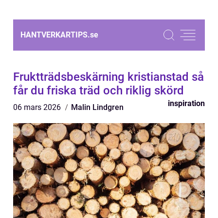
HANTVERKARTIPS.
se
Fruktträdsbeskärning kristianstad så
får du friska träd och riklig skörd
inspiration
06 mars 2026
Malin Lindgren