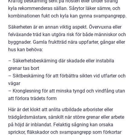
Kraftig beskärning sent på hösten eller under sträng
kyla rekommenderas sällan. Sårytor läker sämre, och
kombinationen fukt och kyla kan gynna svampangrepp.
Säkerheten är en annan viktig aspekt. Övervuxna eller
felväxande träd kan utgöra risk för både människor och
byggnader. Gamla fruktträd nära uppfarter, gångar eller
hus kan behöva:
– Säkerhetsbeskärning där skadade eller instabila
grenar tas bort
– Siktbeskärning för att förbättra sikten vid utfarter och
vägar
– Kronglesning för att minska tyngd och vindfång utan
att förlora trädets form
Här är det klokt att anlita utbildade arborister eller
trädgårdsmästare, särskilt när större grenar eller arbete
på höjd är inblandat. Felaktig sågning kan orsaka
sprickor, fläkskador och svampangrepp som förkortar