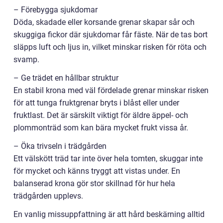
– Förebygga sjukdomar
Döda, skadade eller korsande grenar skapar sår och
skuggiga fickor där sjukdomar får fäste. När de tas bort
släpps luft och ljus in, vilket minskar risken för röta och
svamp.
– Ge trädet en hållbar struktur
En stabil krona med väl fördelade grenar minskar risken
för att tunga fruktgrenar bryts i blåst eller under
fruktlast. Det är särskilt viktigt för äldre äppel- och
plommonträd som kan bära mycket frukt vissa år.
– Öka trivseln i trädgården
Ett välskött träd tar inte över hela tomten, skuggar inte
för mycket och känns tryggt att vistas under. En
balanserad krona gör stor skillnad för hur hela
trädgården upplevs.
En vanlig missuppfattning är att hård beskärning alltid