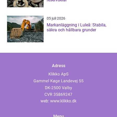
05 juli 2026
Markanläggning i Luleå: Stabila,
säkra och hållbara grunder
Adress
web:
www.klikko.dk
Menu