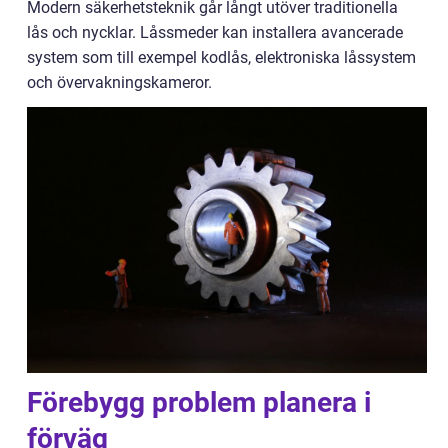
Modern säkerhetsteknik går långt utöver traditionella
lås och nycklar. Låssmeder kan installera avancerade
system som till exempel kodlås, elektroniska låssystem
och övervakningskameror.
Förebygg problem planera i
förväg