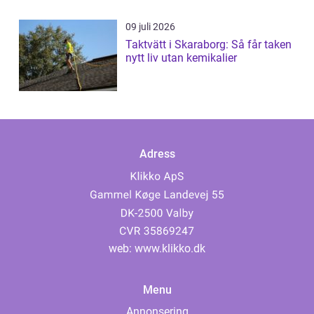
09 juli 2026
Taktvätt i Skaraborg: Så får taken
nytt liv utan kemikalier
Adress
web:
www.klikko.dk
Menu
Annonsering