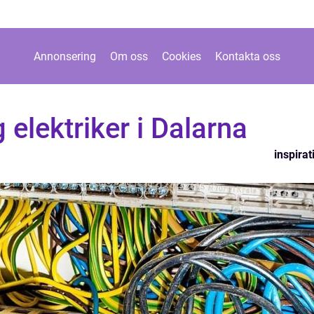
Annonsering
Om oss
Cookies
Kontakta oss
g elektriker i Dalarna
inspirat