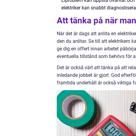
Elproblem kan uppstå oväntat och ka
elektriker kan snabbt diagnostiser
Att tänka på när man 
När det är dags att anlita en elektrike
den du anlitar. Se till att elektrikern 
ge dig en offert innan arbetet påbörj
eventuella tillstånd som behövs för at
Det är också värt att tänka på att rel
inledande jobbet är gjort. God efterfö
framtida underhåll är också viktiga fa