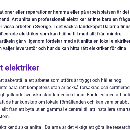
llationer eller reparationer hemma eller på arbetsplatsen är det
nd. Att anlita en professionell elektriker är inte bara en fråg
 vissa arbeten i Sverige. I det vackra landskapet Dalarna finn
lificerade elektriker som kan hjälpa till med allt från mindre
 artikeln går vi igenom fördelar med att anlita en lokal elektriker
 väljer leverantör och hur du kan hitta rätt elektriker för dina
t elektriker
r att säkerställa att arbetet som utförs är tryggt och håller hög
ar inte bara rätt kompetens utan är också försäkrad och certifierad
nligt gällande svenska standarder och lagar. Fördelen med att anl
så att de har kunskap om lokala förhållanden och kan vara snabbt
allt från att byta ut en gammal elcentral till att installera smart
stem.
riker du ska anlita i Dalarna är det viktigt att göra lite research