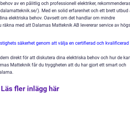
 behov av en pålitlig och professionell elektriker, rekommendera
alamatteknik.se/). Med en solid erfarenhet och ett brett utbud
la dina elektriska behov. Oavsett om det handlar om mindre
 du räkna med att Dalarnas Matteknik AB levererar service av hög
stighets säkerhet genom att välja en certifierad och kvalificerad
em direkt för att diskutera dina elektriska behov och hur de ka
arnas Matteknik får du tryggheten att du har gjort ett smart och
Dalarna.
Läs fler inlägg här