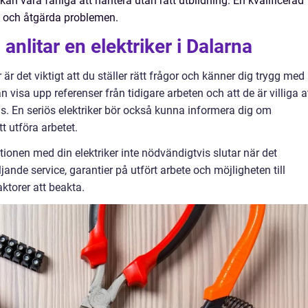
n vara farliga att hantera utan rätt utbildning. En kvalificerad
a och åtgärda problemen.
anlitar en elektriker i Dalarna
r är det viktigt att du ställer rätt frågor och känner dig trygg med
kan visa upp referenser från tidigare arbeten och att de är villiga a
as. En seriös elektriker bör också kunna informera dig om
t utföra arbetet.
ationen med din elektriker inte nödvändigtvis slutar när det
ljande service, garantier på utfört arbete och möjligheten till
ktorer att beakta.