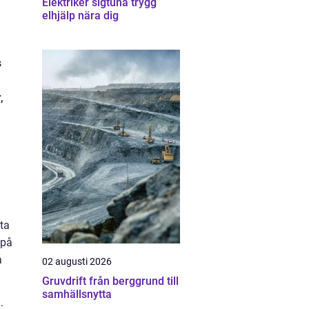
Elektriker sigtuna trygg
elhjälp nära dig
a
s
,
ita
 på
a
02 augusti 2026
Gruvdrift från berggrund till
samhällsnytta
.