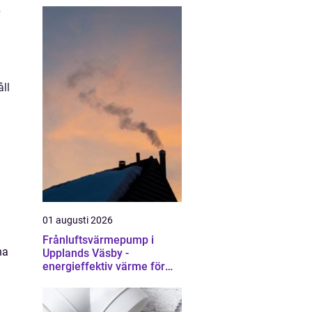
p
åll
01 augusti 2026
Frånluftsvärmepump i
na
Upplands Väsby -
energieffektiv värme för
villor och radhus