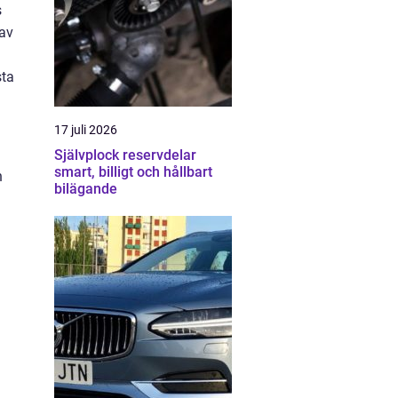
s
 av
sta
17 juli 2026
Självplock reservdelar
smart, billigt och hållbart
n
bilägande