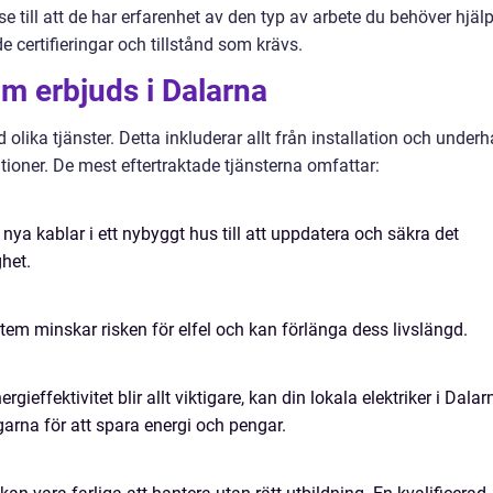
se till att de har erfarenhet av den typ av arbete du behöver hjäl
e certifieringar och tillstånd som krävs.
om erbjuds i Dalarna
 olika tjänster. Detta inkluderar allt från installation och underh
ationer. De mest eftertraktade tjänsterna omfattar:
a nya kablar i ett nybyggt hus till att uppdatera och säkra det
ghet.
tem minskar risken för elfel och kan förlänga dess livslängd.
rgieffektivitet blir allt viktigare, kan din lokala elektriker i Dalar
ngarna för att spara energi och pengar.