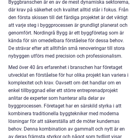
Byggbranschen är en av de mest dynamiska sektorerna,
där krav på säkerhet och kvalitet alltid står i fokus. Från
den första skissen till det färdiga projektet är det viktigt
att varje steg i byggprocessen är grundligt planerat och
genomfört. Nordingrå Bygg är ett byggföretag som är
kända för sin omedelbara förståelse för dessa behov.
De strävar efter att alltifrån små renoveringar till stora
nybyggen utförs med precision och professionalism.
Med över 40 års erfarenhet i branschen har företaget
utvecklat en förståelse för hur olika projekt kan variera i
komplexitet och krav. Oavsett om det handlar om en
enkel tillbyggnad eller ett större entreprenadprojekt
anlitar de experter som hanterar alla delar av
byggprocessen. Företaget har en särskild styrka i att
kombinera traditionella byggtekniker med moderna
lösningar för att säkerställa att de möter kundernas
behov. Denna kombination av gammalt och nytt är en
av deras främsta styrkor och något som tydligt visar