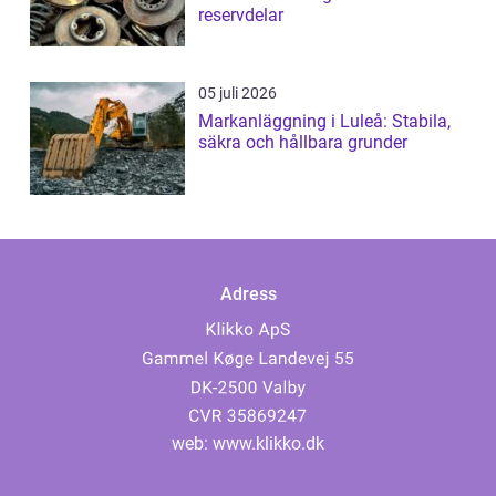
reservdelar
05 juli 2026
Markanläggning i Luleå: Stabila,
säkra och hållbara grunder
Adress
web:
www.klikko.dk