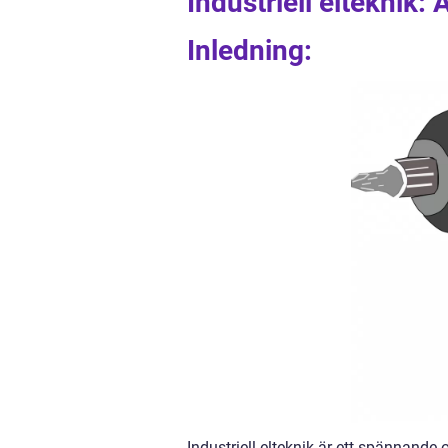
Industriell elteknik: A
Inledning:
Industriell elteknik är ett spännand