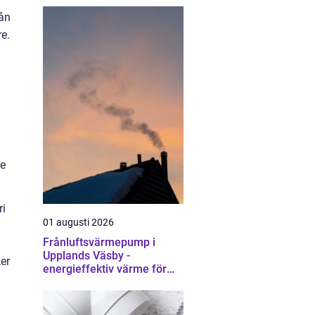
rån
re.
de
ri
01 augusti 2026
Frånluftsvärmepump i
Upplands Väsby -
ker
energieffektiv värme för
villor och radhus