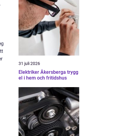
r
eg
tt
er
31 juli 2026
Elektriker Åkersberga trygg
el i hem och fritidshus