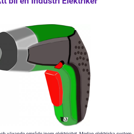
tt bli en Industri Elektriker
e och växande område inom elektricitet. Medan elektriska system