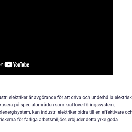
ustri elektriker är avgörande för att driva och underhålla elektris
okusera på specialområden som kraftöverföringssystem,
lenergisystem, kan industri elektriker bidra till en effektivare oc
riskerna för farliga arbetsmiljöer, erbjuder detta yrke goda