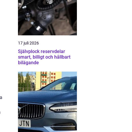
17 juli 2026
Självplock reservdelar
smart, billigt och hållbart
bilägande
ka
h