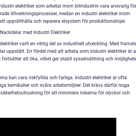
ndustri elektriker som arbetar inom bilindustrin vara ansvarig fö
erade tillverkningsprocesser, medan en industri elektriker inom
tt upprätthålla och reparera elsystem för produktionslinjer.
ackdelar med Industri Elektriker
elektriker varit en viktig del av industriell utveckling. Med framst
r uppstått. En fördel med att arbeta som industri elektriker är a
ortsätter att öka, vilket ger stabil sysselsättning och möjlighet
na kan vara riskfyllda och farliga. Industri elektriker är ofta
iga kemikalier och svåra arbetsmiljöer. Det krävs därför noga
 säkerhetsutrustning för att minimera riskerna för olyckor och