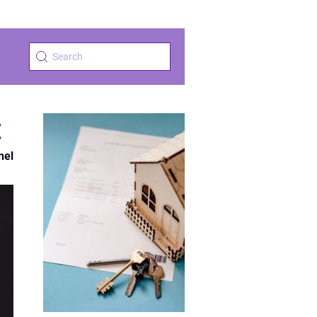
t
nel