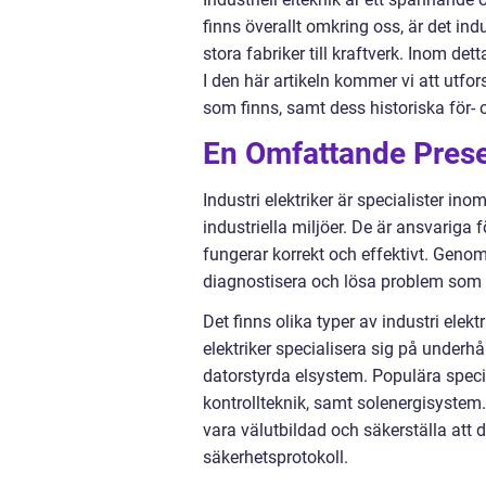
finns överallt omkring oss, är det ind
stora fabriker till kraftverk. Inom dett
I den här artikeln kommer vi att utfors
som finns, samt dess historiska för- 
En Omfattande Presen
Industri elektriker är specialister ino
industriella miljöer. De är ansvariga f
fungerar korrekt och effektivt. Geno
diagnostisera och lösa problem som k
Det finns olika typer av industri elek
elektriker specialisera sig på underh
datorstyrda elsystem. Populära spec
kontrollteknik, samt solenergisystem. 
vara välutbildad och säkerställa att
säkerhetsprotokoll.