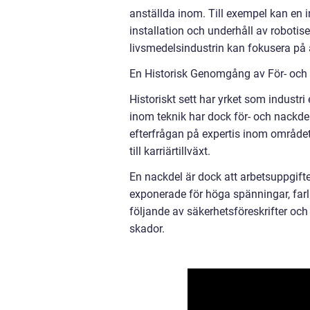
anställda inom. Till exempel kan en i
installation och underhåll av robotis
livsmedelsindustrin kan fokusera på a
En Historisk Genomgång av För- och N
Historiskt sett har yrket som industri 
inom teknik har dock för- och nackdela
efterfrågan på expertis inom området f
till karriärtillväxt.
En nackdel är dock att arbetsuppgifter
exponerade för höga spänningar, farl
följande av säkerhetsföreskrifter och
skador.