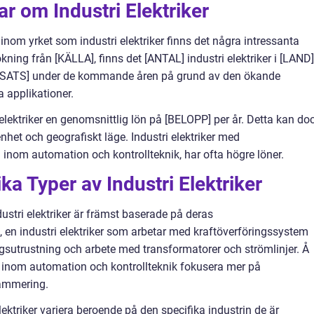
r om Industri Elektriker
 inom yrket som industri elektriker finns det några intressanta
sökning från [KÄLLA], finns det [ANTAL] industri elektriker i [LAND]
SATS] under de kommande åren på grund av den ökande
la applikationer.
i elektriker en genomsnittlig lön på [BELOPP] per år. Detta kan do
nhet och geografiskt läge. Industri elektriker med
 inom automation och kontrollteknik, har ofta högre löner.
ka Typer av Industri Elektriker
dustri elektriker är främst baserade på deras
, en industri elektriker som arbetar med kraftöverföringssystem
sutrustning och arbete med transformatorer och strömlinjer. Å
er inom automation och kontrollteknik fokusera mer på
ammering.
ktriker variera beroende på den specifika industrin de är