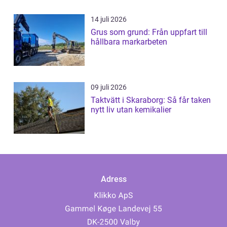
14 juli 2026
Grus som grund: Från uppfart till
hållbara markarbeten
09 juli 2026
Taktvätt i Skaraborg: Så får taken
nytt liv utan kemikalier
Adress