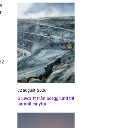
re
r
62
02 augusti 2026
Gruvdrift från berggrund till
samhällsnytta