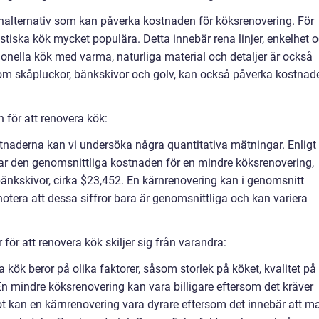
ignalternativ som kan påverka kostnaden för köksrenovering. För
iska kök mycket populära. Detta innebär rena linjer, enkelhet 
onella kök med varma, naturliga material och detaljer är också
som skåpluckor, bänkskivor och golv, kan också påverka kostnad
för att renovera kök:
ostnaderna kan vi undersöka några quantitativa mätningar. Enligt
r den genomsnittliga kostnaden för en mindre köksrenovering,
bänkskivor, cirka $23,452. En kärnrenovering kan i genomsnitt
 notera att dessa siffror bara är genomsnittliga och kan variera
för att renovera kök skiljer sig från varandra:
a kök beror på olika faktorer, såsom storlek på köket, kvalitet på
En mindre köksrenovering kan vara billigare eftersom det kräver
ot kan en kärnrenovering vara dyrare eftersom det innebär att m