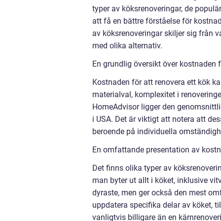
typer av köksrenoveringar, de populär
att få en bättre förståelse för kostn
av köksrenoveringar skiljer sig från
med olika alternativ.
En grundlig översikt över kostnaden f
Kostnaden för att renovera ett kök ka
materialval, komplexitet i renovering
HomeAdvisor ligger den genomsnittli
i USA. Det är viktigt att notera att d
beroende på individuella omständighe
En omfattande presentation av kostna
Det finns olika typer av köksrenover
man byter ut allt i köket, inklusive v
dyraste, men ger också den mest omf
uppdatera specifika delar av köket, ti
vanligtvis billigare än en kärnrenov