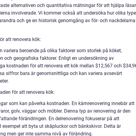
aste alternativen och quantitativa mätningar för att hjälpa läsa
aderna involverade. Vi kommer också att undersöka hur olika type
 varandra och ge en historisk genomgång av för- och nackdelarna
ör att renovera kök:
n variera beroende på olika faktorer som storlek på köket,
en och geografiska faktorer. Enligt en undersökning av
ga kostnaden för att renovera ett kök mellan $12,567 och $34,9
essa siffror bara är genomsnittliga och kan variera avsevärt
ter.
den för att renovera kök:
ingar som kan påverka kostnaden. En kärnrenovering innebär att
itvaror, golv, väggar och möbler. Denna typ av renovering är den
attande förändringen. En delrenovering fokuserar på att
ll exempel att byta ut skåpluckor och bänkskivor. Detta är
ering men ger inte samma nivå av förändring.