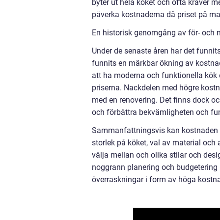
byter ut hela köket och ofta kräver m
påverka kostnaderna då priset på mat
En historisk genomgång av för- och n
Under de senaste åren har det funnit
funnits en märkbar ökning av kostnade
att ha moderna och funktionella kök 
priserna. Nackdelen med högre kostnad
med en renovering. Det finns dock o
och förbättra bekvämligheten och funk
Sammanfattningsvis kan kostnaden fö
storlek på köket, val av material och 
välja mellan och olika stilar och des
noggrann planering och budgetering 
överraskningar i form av höga kostna