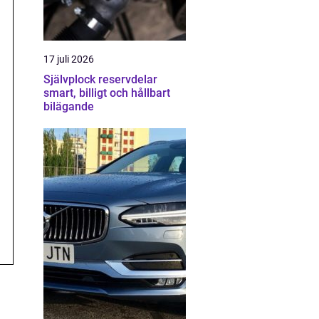
17 juli 2026
Självplock reservdelar
smart, billigt och hållbart
bilägande