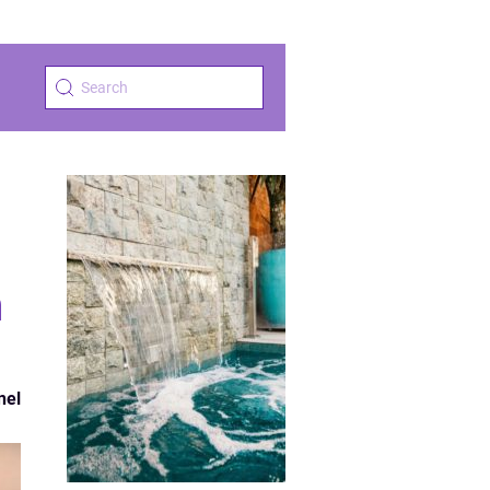
n
nel