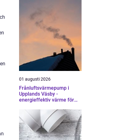
och
en
 en
01 augusti 2026
Frånluftsvärmepump i
Upplands Väsby -
energieffektiv värme för
villor och radhus
an