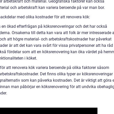
er arbetskraft och material. Geografiska faktorer kan också
erial och arbetskraft kan variera beroende på var man bor.
ackdelar med olika kostnader för att renovera kök:
s en ökad efterfrågan på köksrenoveringar och det har också
rna. Orsakerna till detta kan vara att folk är mer intresserade 
och att högre material- och arbetskraftskostnader har påverkat
er är att det kan vara svårt för vissa privatpersoner att ha råd
ckså fördelar som att en köksrenovering kan öka värdet på hem
tionaliteten i köket.
r att renovera kök variera beroende på olika faktorer såsom
arbetskraftskostnader. Det finns olika typer av köksrenoveringar 
ignalternativ som kan påverka kostnaden. Det är viktigt att göra 
innan man påbörjar en köksrenovering för att undvika obehagli
der.