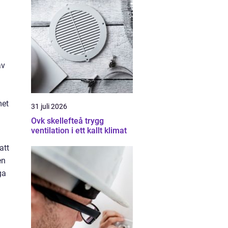
av
met
31 juli 2026
Ovk skellefteå trygg
ventilation i ett kallt klimat
att
en
ga