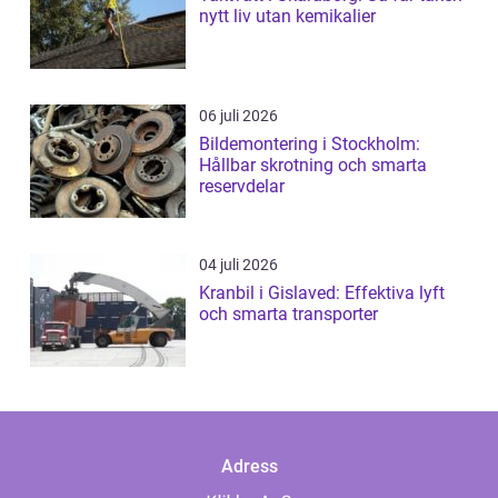
nytt liv utan kemikalier
06 juli 2026
Bildemontering i Stockholm:
Hållbar skrotning och smarta
reservdelar
04 juli 2026
Kranbil i Gislaved: Effektiva lyft
och smarta transporter
Adress