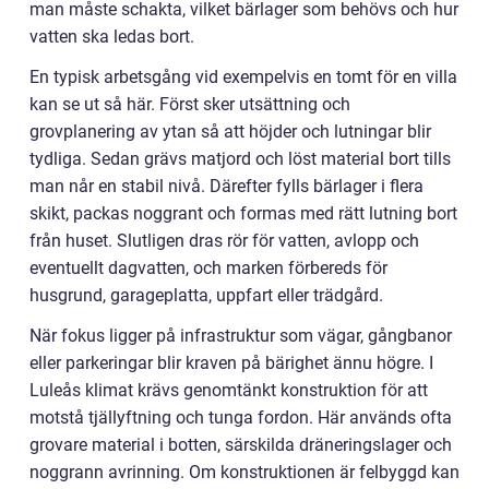
man måste schakta, vilket bärlager som behövs och hur
vatten ska ledas bort.
En typisk arbetsgång vid exempelvis en tomt för en villa
kan se ut så här. Först sker utsättning och
grovplanering av ytan så att höjder och lutningar blir
tydliga. Sedan grävs matjord och löst material bort tills
man når en stabil nivå. Därefter fylls bärlager i flera
skikt, packas noggrant och formas med rätt lutning bort
från huset. Slutligen dras rör för vatten, avlopp och
eventuellt dagvatten, och marken förbereds för
husgrund, garageplatta, uppfart eller trädgård.
När fokus ligger på infrastruktur som vägar, gångbanor
eller parkeringar blir kraven på bärighet ännu högre. I
Luleås klimat krävs genomtänkt konstruktion för att
motstå tjällyftning och tunga fordon. Här används ofta
grovare material i botten, särskilda dräneringslager och
noggrann avrinning. Om konstruktionen är felbyggd kan