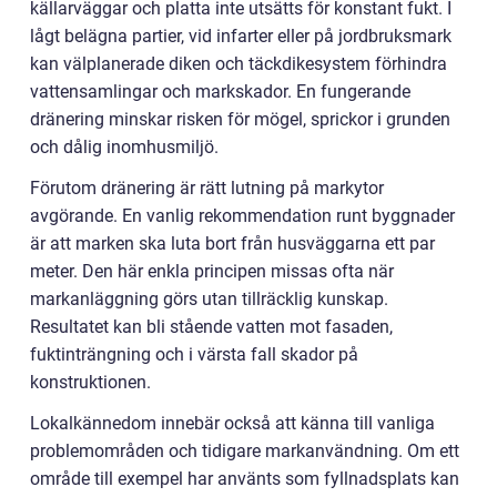
källarväggar och platta inte utsätts för konstant fukt. I
lågt belägna partier, vid infarter eller på jordbruksmark
kan välplanerade diken och täckdikesystem förhindra
vattensamlingar och markskador. En fungerande
dränering minskar risken för mögel, sprickor i grunden
och dålig inomhusmiljö.
Förutom dränering är rätt lutning på markytor
avgörande. En vanlig rekommendation runt byggnader
är att marken ska luta bort från husväggarna ett par
meter. Den här enkla principen missas ofta när
markanläggning görs utan tillräcklig kunskap.
Resultatet kan bli stående vatten mot fasaden,
fuktinträngning och i värsta fall skador på
konstruktionen.
Lokalkännedom innebär också att känna till vanliga
problemområden och tidigare markanvändning. Om ett
område till exempel har använts som fyllnadsplats kan