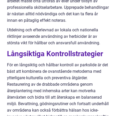
arbetet måste ofta utföras av eller under tillsyn av
professionella skötselarbetare. Upprepade behandlingar
är nästan alltid nödvändiga och det kan ta flera år
innan en påtaglig effekt noteras.
Utdelning och efterlevnad av lokala och nationella
riktlinjer avseende användning av herbicider är av
största vikt för hållbar och ansvarsfull användning.
Långsiktiga Kontrollstrategier
För en långsiktig och hållbar kontroll av parkslide är det
bäst att kombinera de ovanstående metoderna med
ytterligare kulturella och preventiva åtgärder.
Restaurering av de drabbade områdena genom
återplantering med inhemska arter kan motverka
återväxten och bidra till att återskapa en balanserad
miljö. Bevattning, gödningsrutiner och fortsatt underhåll
av områdena kan också förbättra hälsan hos icke-