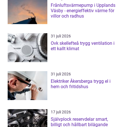
Frånluftsvärmepump i Upplands
Väsby - energieffektiv värme för
villor och radhus
31 juli 2026
Ovk skellefteå trygg ventilation i
ett kallt klimat
31 juli 2026
Elektriker Åkersberga trygg el i
hem och fritidshus
17 juli 2026
Självplock reservdelar smart,
billigt och hållbart bilägande