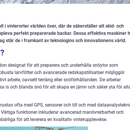
 i vinterorter världen över, där de säkerställer att skid- och
pleva perfekt preparerade backar. Dessa effektiva maskiner 
ag står de i framkant av teknologins och innovationens värld.
n?
ordon designat för att preparera och underhålla snöytor som
busta larvfötter och avancerade redskapstillsatser möjliggör
ivt arbete, oavsett terräng eller snöförhållanden. De arbetar
a is och blanda snö för att skapa en jämn och säker yta för all
rustas ofta med GPS, sensorer och till och med dataanalystekn
t. Viktiga funktioner inkluderar avancerad manövrerbarhet och
ärliga för att leverera en kvalitativ vinterupplevelse.