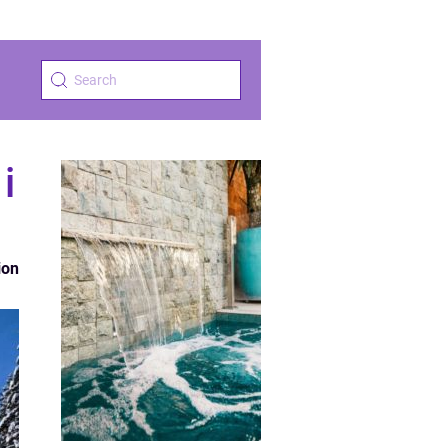
i
ion