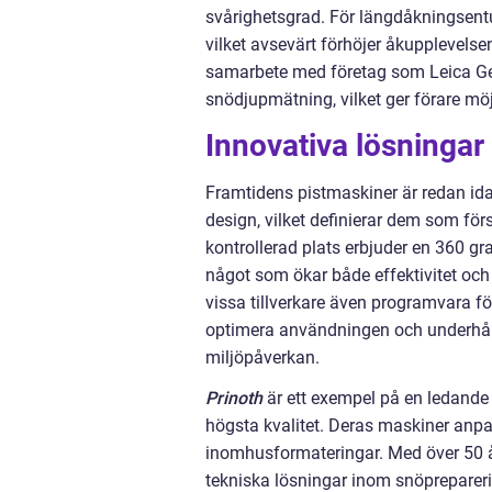
svårighetsgrad. För längdåkningsentu
vilket avsevärt förhöjer åkupplevelse
samarbete med företag som Leica Geo
snödjupmätning, vilket ger förare möjl
Innovativa lösningar
Framtidens pistmaskiner är redan ida
design, vilket definierar dem som för
kontrollerad plats erbjuder en 360 gra
något som ökar både effektivitet och
vissa tillverkare även programvara fö
optimera användningen och underhålle
miljöpåverkan.
Prinoth
är ett exempel på en ledande 
högsta kvalitet. Deras maskiner anpas
inomhusformateringar. Med över 50 år
tekniska lösningar inom snöpreparering