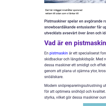
Pistmaskiner spelar en avgörande roll
snowboardåkande entusiaster får up
utvecklats avsevärt över åren och id
Vad är en pistmaski
En
pistmaskin
är ett specialiserat f
skidbackar och längdskidspår. Med ro
dessa maskiner ett smidigt och effekt
genom att plana ut ojämna ytor, kross
snöälskare.
Modern snöprepareringsutrustning ut
för att optimera snöhöjd och kvalite
styrka, vilket gör dessa maskiner oumb