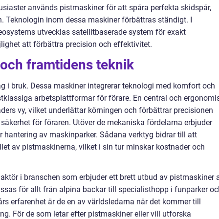
siaster används pistmaskiner för att spåra perfekta skidspår,
n. Teknologin inom dessa maskiner förbättras ständigt. I
systems utvecklas satellitbaserade system för exakt
ighet att förbättra precision och effektivitet.
 och framtidens teknik
g i bruk. Dessa maskiner integrerar teknologi med komfort och
stklassiga arbetsplattformar för förare. En central och ergonomi
ders vy, vilket underlättar körningen och förbättrar precisionen
 säkerhet för föraren. Utöver de mekaniska fördelarna erbjuder
r hantering av maskinparker. Sådana verktyg bidrar till att
t av pistmaskinerna, vilket i sin tur minskar kostnader och
aktör i branschen som erbjuder ett brett utbud av pistmaskiner 
sas för allt från alpina backar till specialisthopp i funparker o
s erfarenhet är de en av världsledarna när det kommer till
. För de som letar efter pistmaskiner eller vill utforska