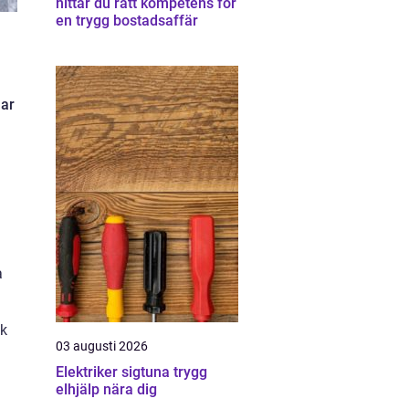
hittar du rätt kompetens för
en trygg bostadsaffär
har
a
ik
03 augusti 2026
Elektriker sigtuna trygg
elhjälp nära dig