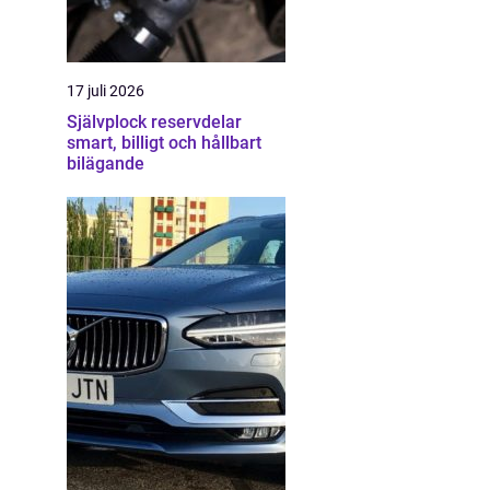
17 juli 2026
Självplock reservdelar
smart, billigt och hållbart
bilägande