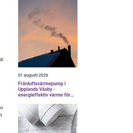
sk
01 augusti 2026
Frånluftsvärmepump i
Upplands Väsby -
energieffektiv värme för
villor och radhus
av
ch