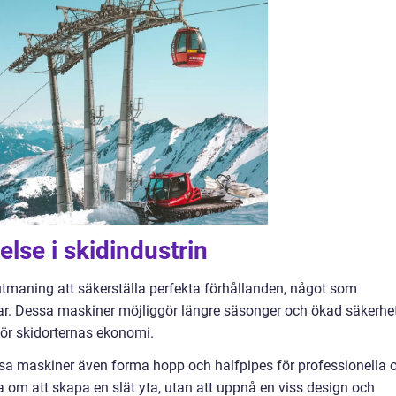
lse i skidindustrin
utmaning att säkerställa perfekta förhållanden, något som
r. Dessa maskiner möjliggör längre säsonger och ökad säkerhet
för skidorternas ekonomi.
a maskiner även forma hopp och halfpipes för professionella 
a om att skapa en slät yta, utan att uppnå en viss design och