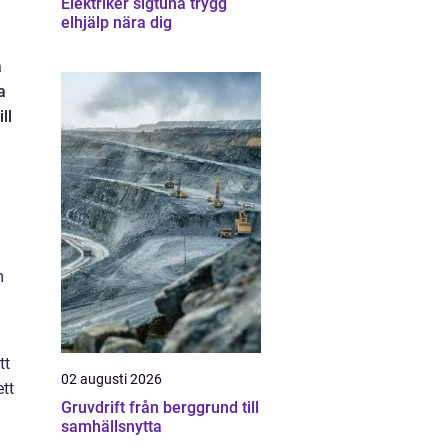
Elektriker sigtuna trygg
elhjälp nära dig
a
a
ll
m
a
tt
02 augusti 2026
tt
Gruvdrift från berggrund till
samhällsnytta