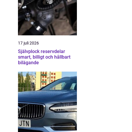
17 juli 2026
Självplock reservdelar
smart, billigt och hållbart
bilägande