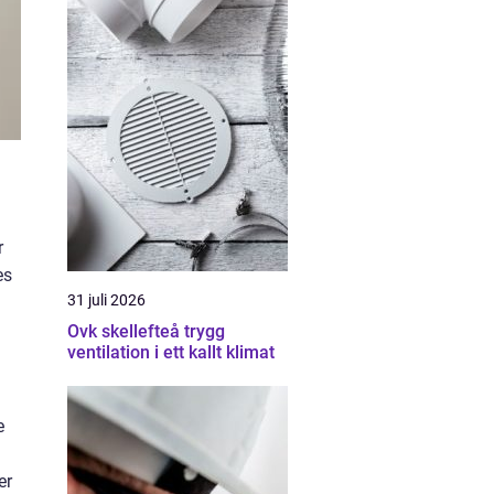
r
es
31 juli 2026
Ovk skellefteå trygg
ventilation i ett kallt klimat
e
er