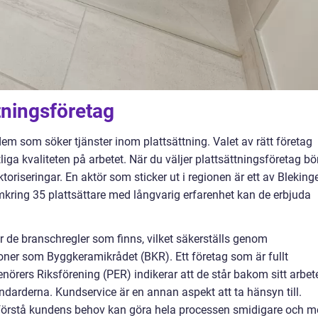
ttningsföretag
 dem som söker tjänster inom plattsättning. Valet av rätt företag
iga kvaliteten på arbetet. När du väljer plattsättningsföretag bö
oriseringar. En aktör som sticker ut i regionen är ett av Bleking
mkring 35 plattsättare med långvarig erfarenhet kan de erbjuda
jer de branschregler som finns, vilket säkerställs genom
oner som Byggkeramikrådet (BKR). Ett företag som är fullt
enörers Riksförening (PER) indikerar att de står bakom sitt arbet
andarderna. Kundservice är en annan aspekt att ta hänsyn till.
örstå kundens behov kan göra hela processen smidigare och m