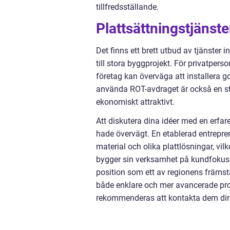
tillfredsställande.
Plattsättningstjänste
Det finns ett brett utbud av tjänster 
till stora byggprojekt. För privatpers
företag kan överväga att installera g
använda ROT-avdraget är också en stor
ekonomiskt attraktivt.
Att diskutera dina idéer med en erfar
hade övervägt. En etablerad entrepre
material och olika plattlösningar, vilk
bygger sin verksamhet på kundfokus o
position som ett av regionens främsta 
både enklare och mer avancerade proje
rekommenderas att kontakta dem dire