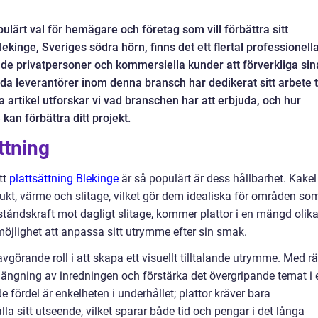
opulärt val för hemägare och företag som vill förbättra sitt
ekinge, Sveriges södra hörn, finns det ett flertal professionell
åde privatpersoner och kommersiella kunder att förverkliga sin
da leverantörer inom denna bransch har dedikerat sitt arbete ti
a artikel utforskar vi vad branschen har att erbjuda, och hur
 kan förbättra ditt projekt.
ttning
tt
plattsättning Blekinge
är så populärt är dess hållbarhet. Kakel
fukt, värme och slitage, vilket gör dem idealiska för områden so
åndskraft mot dagligt slitage, kommer plattor i en mängd olik
 möjlighet att anpassa sitt utrymme efter sin smak.
avgörande roll i att skapa ett visuellt tilltalande utrymme. Med rä
längning av inredningen och förstärka det övergripande temat i e
 fördel är enkelheten i underhållet; plattor kräver bara
la sitt utseende, vilket sparar både tid och pengar i det långa