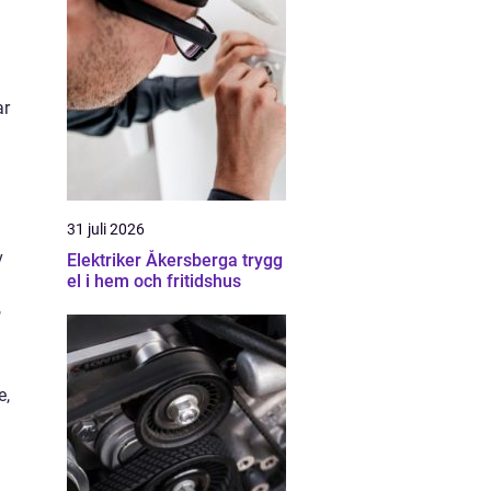
ar
31 juli 2026
v
Elektriker Åkersberga trygg
el i hem och fritidshus
e,