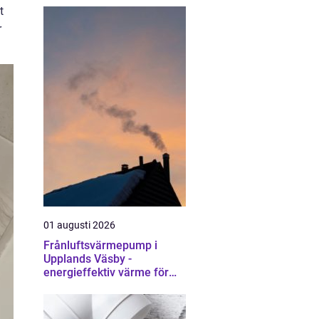
t
r
01 augusti 2026
Frånluftsvärmepump i
Upplands Väsby -
energieffektiv värme för
villor och radhus