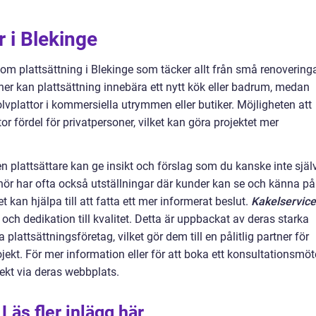
r i Blekinge
inom plattsättning i Blekinge som täcker allt från små renovering
oner kan plattsättning innebära ett nytt kök eller badrum, medan
olvplattor i kommersiella utrymmen eller butiker. Möjligheten att
 fördel för privatpersoner, vilket kan göra projektet mer
en plattsättare kan ge insikt och förslag som du kanske inte själ
nör har ofta också utställningar där kunder kan se och känna på
et kan hjälpa till att fatta ett mer informerat beslut.
Kakelservice
ch dedikation till kvalitet. Detta är uppbackat av deras starka
plattsättningsföretag, vilket gör dem till en pålitlig partner för
kt. För mer information eller för att boka ett konsultationsmöt
kt via deras webbplats.
Läs fler inlägg här