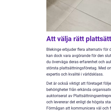
Att välja rätt plattsä
Blekinge erbjuder flera alternativ för
kan dock vara avgörande för den slutl
du överväga deras erfarenhet och aukt
största plattsättningsföretag. Med o
expertis och kvalité i världsklass.
Det är också viktigt att företaget föl
behörigheter från erkända organisati
auktoriserat av Plattsättningsentrepr
och levererar det enligt de högsta st
Förmågan att kommunicera väl och f