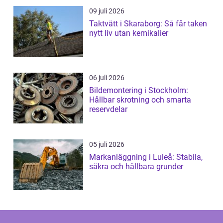
09 juli 2026
Taktvätt i Skaraborg: Så får taken
nytt liv utan kemikalier
06 juli 2026
Bildemontering i Stockholm:
Hållbar skrotning och smarta
reservdelar
05 juli 2026
Markanläggning i Luleå: Stabila,
säkra och hållbara grunder