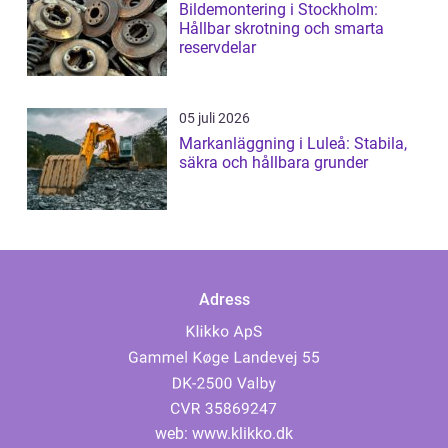
Bildemontering i Stockholm:
Hållbar skrotning och smarta
reservdelar
05 juli 2026
Markanläggning i Luleå: Stabila,
säkra och hållbara grunder
Adress
web:
www.klikko.dk