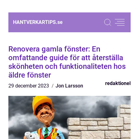
HANTVERKARTIPS.
se
Renovera gamla fönster: En
omfattande guide för att återställa
skönheten och funktionaliteten hos
äldre fönster
redaktionel
29 december 2023
Jon Larsson