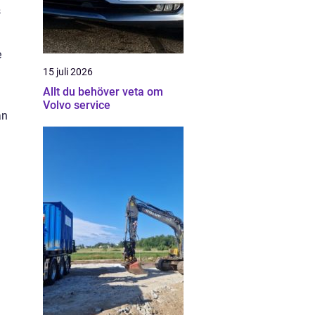
s
e
15 juli 2026
Allt du behöver veta om
Volvo service
an