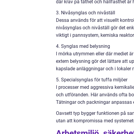
där krav på täthet och hållfasthet är
3. Nivåsynglas och nivåställ
Dessa används för att visuellt kontro
nivåsynglas och nivåställ gör det enk
viktigt i pannsystem, kemiska reaktor
4. Synglas med belysning
I mörka utrymmen eller där mediet är 
extern belysning gör det lättare att up
kapslade anläggningar och i lokaler
5. Specialsynglas för tuffa miljöer
I processer med aggressiva kemikalie
och utföranden. Här används ofta bor
Tätningar och packningar anpassas ef
Oavsett typ bygger funktionen på samm
utan att kompromissa med systemets 
Arbetsmiljö, säkerhet