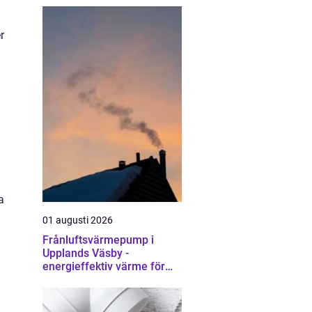
r
a
01 augusti 2026
Frånluftsvärmepump i
Upplands Väsby -
energieffektiv värme för
villor och radhus