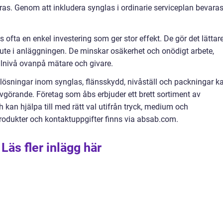
ras. Genom att inkludera synglas i ordinarie serviceplan bevara
s ofta en enkel investering som ger stor effekt. De gör det lättar
 ute i anläggningen. De minskar osäkerhet och onödigt arbete,
llnivå ovanpå mätare och givare.
lösningar inom synglas, flänsskydd, nivåställ och packningar k
avgörande. Företag som åbs erbjuder ett brett sortiment av
kan hjälpa till med rätt val utifrån tryck, medium och
rodukter och kontaktuppgifter finns via absab.com.
Läs fler inlägg här