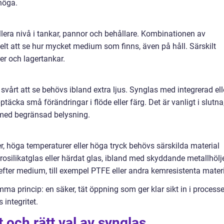
 höga.
llera nivå i tankar, pannor och behållare. Kombinationen av
elt att se hur mycket medium som finns, även på håll. Särskilt
er och lagertankar.
svårt att se behövs ibland extra ljus. Synglas med integrerad ell
ptäcka små förändringar i flöde eller färg. Det är vanligt i slutna
 med begränsad belysning.
r, höga temperaturer eller höga tryck behövs särskilda material
osilikatglas eller härdat glas, ibland med skyddande metallhölj
ter medium, till exempel PTFE eller andra kemresistenta materi
a princip: en säker, tät öppning som ger klar sikt in i processe
integritet.
 och rätt val av synglas