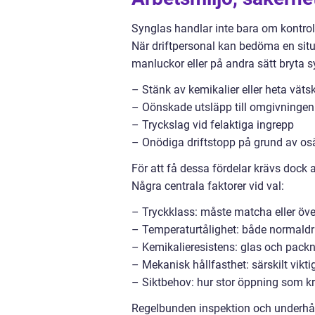
Synglas handlar inte bara om kontroll 
När driftpersonal kan bedöma en situ
manluckor eller på andra sätt bryta s
– Stänk av kemikalier eller heta väts
– Oönskade utsläpp till omgivningen
– Tryckslag vid felaktiga ingrepp
– Onödiga driftstopp på grund av os
För att få dessa fördelar krävs dock a
Några centrala faktorer vid val:
– Tryckklass: måste matcha eller öv
– Temperaturtålighet: både normaldr
– Kemikalieresistens: glas och pack
– Mekanisk hållfasthet: särskilt viktig
– Siktbehov: hur stor öppning som kr
Regelbunden inspektion och underhål