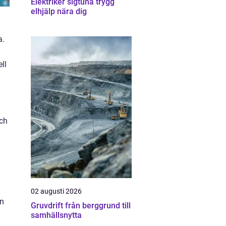
Elektriker sigtuna trygg
elhjälp nära dig
a.
ll
och
02 augusti 2026
an
Gruvdrift från berggrund till
samhällsnytta