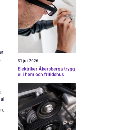
er
,
31 juli 2026
Elektriker Åkersberga trygg
el i hem och fritidshus
e.
al.
n,