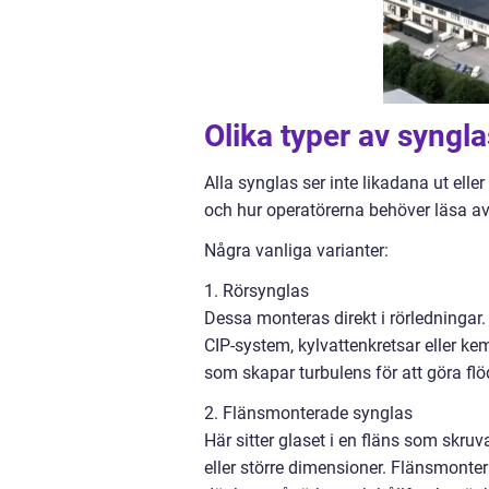
Olika typer av syng
Alla synglas ser inte likadana ut ell
och hur operatörerna behöver läsa a
Några vanliga varianter:
1. Rörsynglas
Dessa monteras direkt i rörledningar. 
CIP-system, kylvattenkretsar eller kem
som skapar turbulens för att göra flö
2. Flänsmonterade synglas
Här sitter glaset i en fläns som skru
eller större dimensioner. Flänsmonte