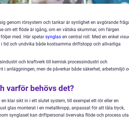
r sig genom rörsystem och tankar är synlighet en avgörande fråg
se om ett flöde är igång, om en vätska skummar, om färgen
 följer med. Här spelar
synglas
en central roll. Med en enkel visue
m i tid och undvika både kostsamma driftstopp och allvarliga
sindustri och kraftverk till kemisk processindustri och
nt i anläggningen, men de påverkar både säkerhet, arbetsmiljö 
ch varför behövs det?
klar sikt in i ett slutet system, till exempel ett rör eller en
bust glas monterat i en metallkropp, anpassat för att tåla tryck,
om synglaset kan driftpersonal övervaka flöde och process ut