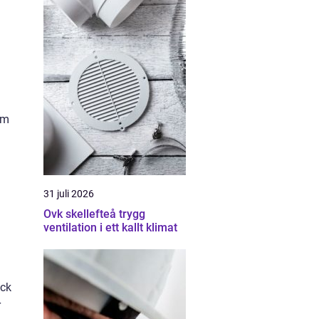
um
31 juli 2026
Ovk skellefteå trygg
ventilation i ett kallt klimat
yck
r