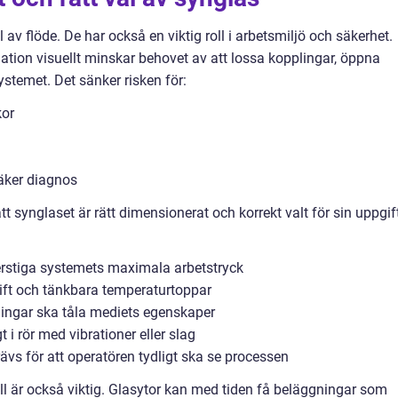
av flöde. De har också en viktig roll i arbetsmiljö och säkerhet.
ation visuellt minskar behovet av att lossa kopplingar, öppna
ystemet. Det sänker risken för:
kor
äker diagnos
tt synglaset är rätt dimensionerat och korrekt valt för sin uppgif
erstiga systemets maximala arbetstryck
ift och tänkbara temperaturtoppar
ningar ska tåla mediets egenskaper
t i rör med vibrationer eller slag
ävs för att operatören tydligt ska se processen
l är också viktig. Glasytor kan med tiden få beläggningar som