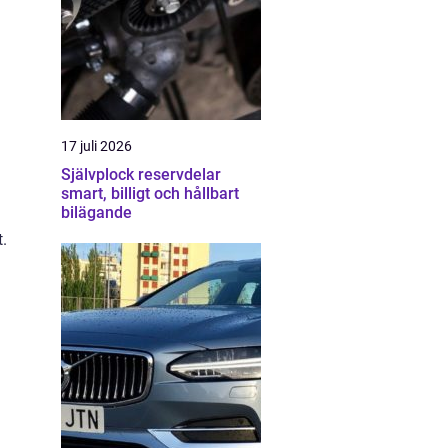
17 juli 2026
Självplock reservdelar
smart, billigt och hållbart
bilägande
t.