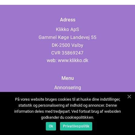
Adress
web:
www.klikko.dk
Menu
Annonsering
Om oss
På vores website bruges cookies til at huske dine indstillinger,
Cookies
statistik og personalisering af indhold og annoncer. Denne
information deles med tredjepart. Ved fortsat brug af websiden
Kontakta oss
godkender du cookiepolitikken.
Sitemap
Ok
Privatlivspolitik