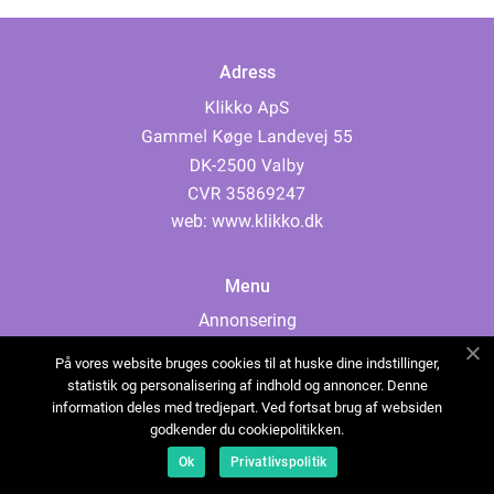
Adress
web:
www.klikko.dk
Menu
Annonsering
Om oss
På vores website bruges cookies til at huske dine indstillinger,
Cookies
statistik og personalisering af indhold og annoncer. Denne
information deles med tredjepart. Ved fortsat brug af websiden
Kontakta oss
godkender du cookiepolitikken.
Sitemap
Ok
Privatlivspolitik