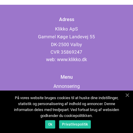
Adress
web:
www.klikko.dk
Menu
Annonsering
Om oss
På vores website bruges cookies til at huske dine indstillinger,
Cookies
statistik og personalisering af indhold og annoncer. Denne
information deles med tredjepart. Ved fortsat brug af websiden
Kontakta oss
godkender du cookiepolitikken.
Sitemap
Ok
Privatlivspolitik