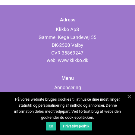
Adress
web:
www.klikko.dk
Menu
Annonsering
Om oss
På vores website bruges cookies til at huske dine indstillinger,
Cookies
statistik og personalisering af indhold og annoncer. Denne
information deles med tredjepart. Ved fortsat brug af websiden
Kontakta oss
godkender du cookiepolitikken.
Sitemap
Ok
Privatlivspolitik