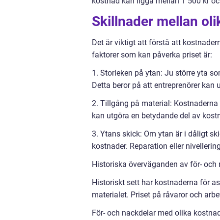
kostnad kan ligga mellan 1 500 kr och
Skillnader mellan oli
Det är viktigt att förstå att kostnade
faktorer som kan påverka priset är:
1. Storleken på ytan: Ju större yta 
Detta beror på att entreprenörer kan 
2. Tillgång på material: Kostnaderna 
kan utgöra en betydande del av kostn
3. Ytans skick: Om ytan är i dåligt s
kostnader. Reparation eller nivelleri
Historiska överväganden av för- och 
Historiskt sett har kostnaderna för a
materialet. Priset på råvaror och ar
För- och nackdelar med olika kostnade