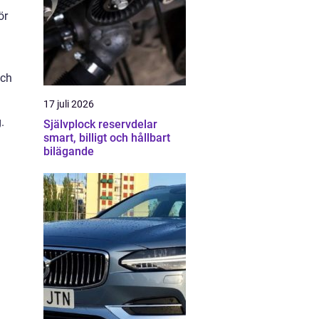
ör
och
17 juli 2026
.
Självplock reservdelar
smart, billigt och hållbart
bilägande