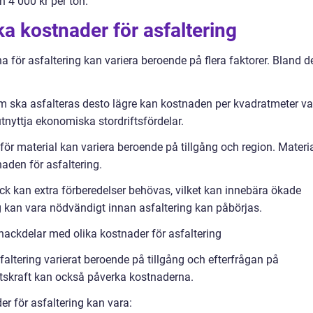
 4 000 kr per ton.
ka kostnader för asfaltering
rna för asfaltering kan variera beroende på flera faktorer. Bland d
som ska asfalteras desto lägre kan kostnaden per kvadratmeter va
utnyttja ekonomiska stordriftsfördelar.
för material kan variera beroende på tillgång och region. Materi
aden för asfaltering.
kick kan extra förberedelser behövas, vilket kan innebära ökade
ng kan vara nödvändigt innan asfaltering kan påbörjas.
nackdelar med olika kostnader för asfaltering
sfaltering varierat beroende på tillgång och efterfrågan på
betskraft kan också påverka kostnaderna.
r för asfaltering kan vara: