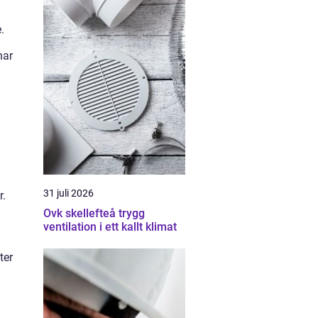
.
har
31 juli 2026
r.
Ovk skellefteå trygg
ventilation i ett kallt klimat
ter