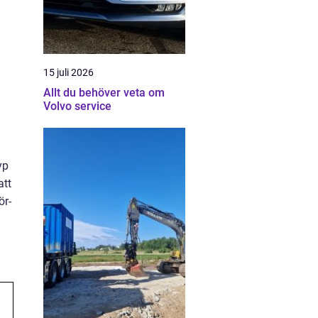
15 juli 2026
Allt du behöver veta om
Volvo service
yp
att
ör-