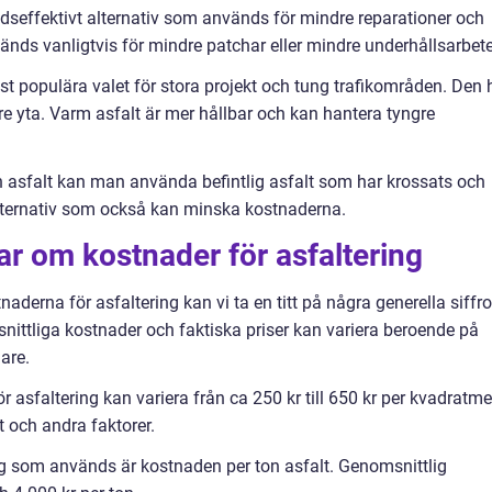
tnadseffektivt alternativ som används för mindre reparationer och
nds vanligtvis för mindre patchar eller mindre underhållsarbete
st populära valet för stora projekt och tung trafikområden. Den 
re yta. Varm asfalt är mer hållbar och kan hantera tyngre
 asfalt kan man använda befintlig asfalt som har krossats och
 alternativ som också kan minska kostnaderna.
ar om kostnader för asfaltering
aderna för asfaltering kan vi ta en titt på några generella siffro
snittliga kostnader och faktiska priser kan variera beroende på
are.
r asfaltering kan variera från ca 250 kr till 650 kr per kvadratme
 och andra faktorer.
g som används är kostnaden per ton asfalt. Genomsnittlig