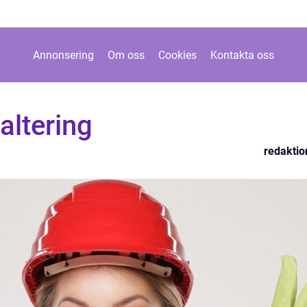
Annonsering
Om oss
Cookies
Kontakta oss
altering
redaktio