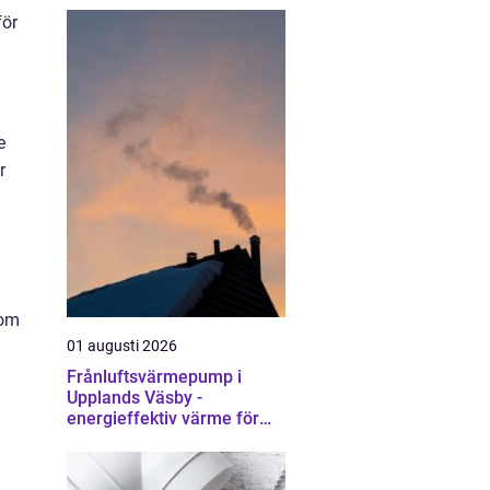
för
e
r
som
01 augusti 2026
Frånluftsvärmepump i
Upplands Väsby -
energieffektiv värme för
villor och radhus