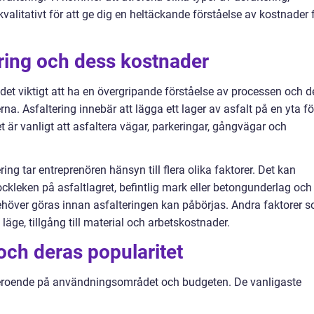
litativt för att ge dig en heltäckande förståelse av kostnader 
ering och dess kostnader
är det viktigt att ha en övergripande förståelse av processen och d
a. Asfaltering innebär att lägga ett lager av asfalt på en yta fö
t är vanligt att asfaltera vägar, parkeringar, gångvägar och
ing tar entreprenören hänsyn till flera olika faktorer. Det kan
ockleken på asfaltlagret, befintlig mark eller betongunderlag och
ehöver göras innan asfalteringen kan påbörjas. Andra faktorer 
 läge, tillgång till material och arbetskostnader.
och deras popularitet
g beroende på användningsområdet och budgeten. De vanligaste