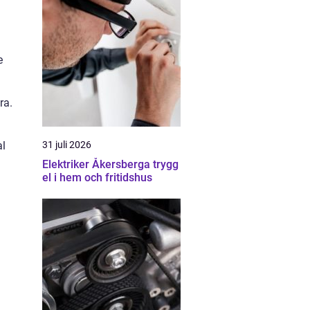
e
ra.
al
31 juli 2026
Elektriker Åkersberga trygg
el i hem och fritidshus