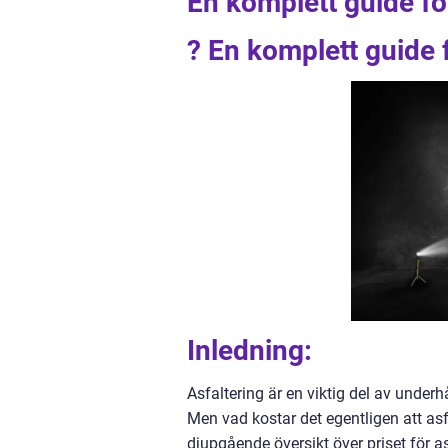
En komplett guide fö
? En komplett guide 
Inledning:
Asfaltering är en viktig del av underh
Men vad kostar det egentligen att asf
djupgående översikt över priset för as