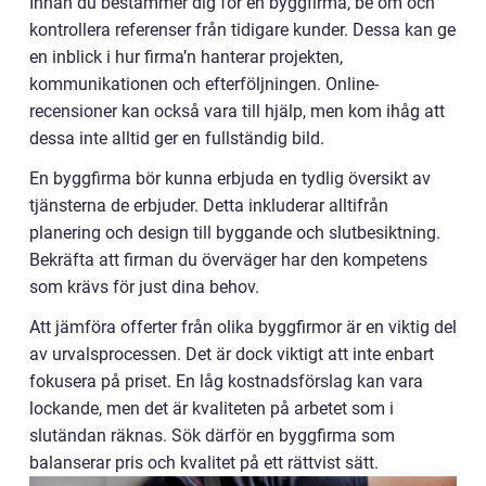
Innan du bestämmer dig för en byggfirma, be om och
kontrollera referenser från tidigare kunder. Dessa kan ge
en inblick i hur firma’n hanterar projekten,
kommunikationen och efterföljningen. Online-
recensioner kan också vara till hjälp, men kom ihåg att
dessa inte alltid ger en fullständig bild.
En byggfirma bör kunna erbjuda en tydlig översikt av
tjänsterna de erbjuder. Detta inkluderar alltifrån
planering och design till byggande och slutbesiktning.
Bekräfta att firman du överväger har den kompetens
som krävs för just dina behov.
Att jämföra offerter från olika byggfirmor är en viktig del
av urvalsprocessen. Det är dock viktigt att inte enbart
fokusera på priset. En låg kostnadsförslag kan vara
lockande, men det är kvaliteten på arbetet som i
slutändan räknas. Sök därför en byggfirma som
balanserar pris och kvalitet på ett rättvist sätt.