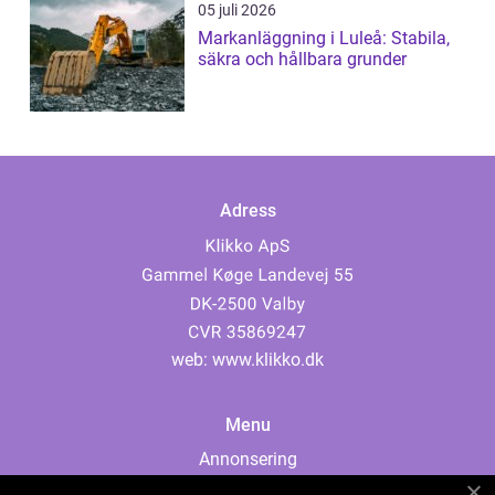
05 juli 2026
Markanläggning i Luleå: Stabila,
säkra och hållbara grunder
Adress
web:
www.klikko.dk
Menu
Annonsering
Om oss