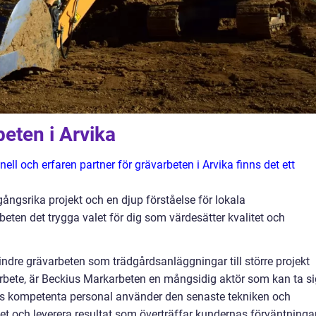
beten i Arvika
ll och erfaren partner för grävarbeten i Arvika finns det ett
gsrika projekt och en djup förståelse för lokala
eten det trygga valet för dig som värdesätter kvalitet och
indre grävarbeten som trädgårdsanläggningar till större projekt
bete, är Beckius Markarbeten en mångsidig aktör som kan ta si
gets kompetenta personal använder den senaste tekniken och
tet och leverera resultat som överträffar kundernas förväntningar