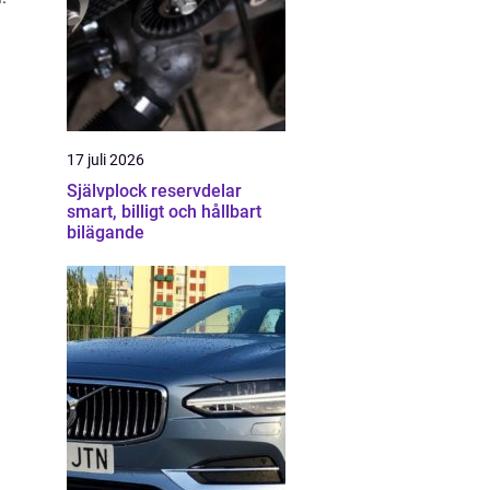
17 juli 2026
Självplock reservdelar
smart, billigt och hållbart
bilägande