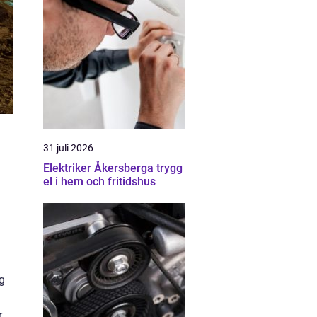
31 juli 2026
Elektriker Åkersberga trygg
el i hem och fritidshus
g
.