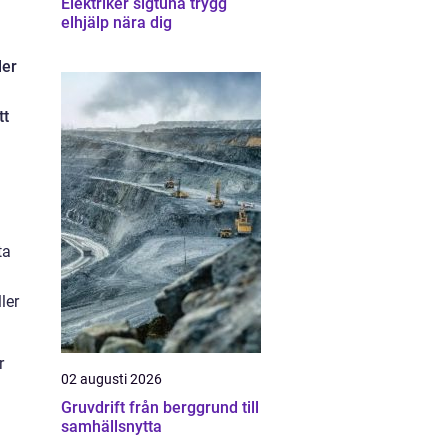
Elektriker sigtuna trygg
elhjälp nära dig
ler
tt
ta
ler
r
02 augusti 2026
Gruvdrift från berggrund till
samhällsnytta