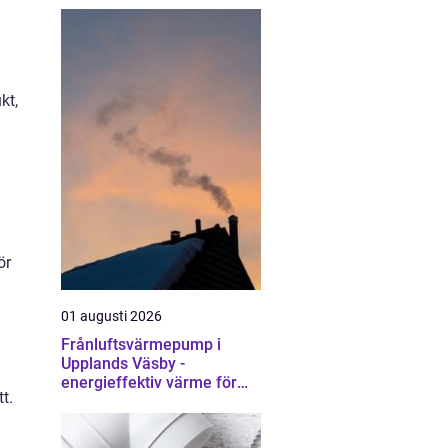
kt,
ör
01 augusti 2026
Frånluftsvärmepump i
Upplands Väsby -
energieffektiv värme för
t.
villor och radhus