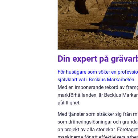
Din expert på grävar
För husägare som söker en professione
självklart val i Beckius Markarbeten.
Med en imponerande rekord av framgån
markförhållanden, är Beckius Markarb
pålitlighet.
Med tjänster som sträcker sig från m
som dräneringslösningar och grundar
an projekt av alla storlekar. Företa
maskinerna för att effektivisera arbe