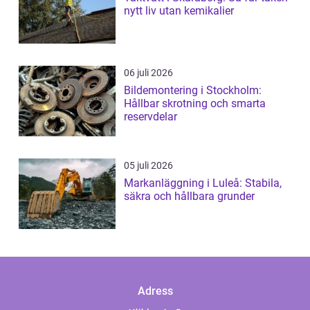
nytt liv utan kemikalier
06 juli 2026
Bildemontering i Stockholm:
Hållbar skrotning och smarta
reservdelar
05 juli 2026
Markanläggning i Luleå: Stabila,
säkra och hållbara grunder
Adress