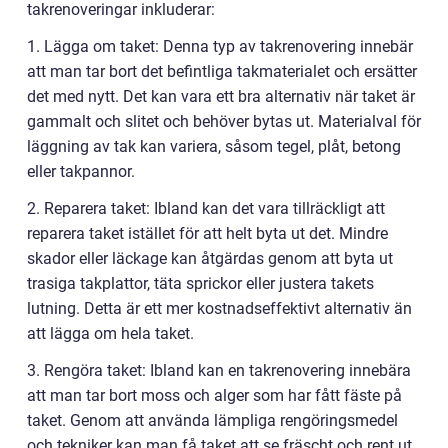
takrenoveringar inkluderar:
1. Lägga om taket: Denna typ av takrenovering innebär
att man tar bort det befintliga takmaterialet och ersätter
det med nytt. Det kan vara ett bra alternativ när taket är
gammalt och slitet och behöver bytas ut. Materialval för
läggning av tak kan variera, såsom tegel, plåt, betong
eller takpannor.
2. Reparera taket: Ibland kan det vara tillräckligt att
reparera taket istället för att helt byta ut det. Mindre
skador eller läckage kan åtgärdas genom att byta ut
trasiga takplattor, täta sprickor eller justera takets
lutning. Detta är ett mer kostnadseffektivt alternativ än
att lägga om hela taket.
3. Rengöra taket: Ibland kan en takrenovering innebära
att man tar bort moss och alger som har fått fäste på
taket. Genom att använda lämpliga rengöringsmedel
och tekniker kan man få taket att se fräscht och rent ut