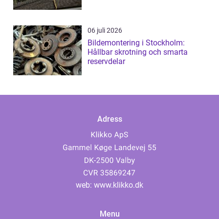
06 juli 2026
Bildemontering i Stockholm:
Hållbar skrotning och smarta
reservdelar
Adress
web:
www.klikko.dk
Menu